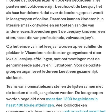
filosofie dat boeken lezen en boeken beoordelen met
punten niet voldoende zijn, beschouwt de Leesjury het
als haar handelsmerk dat over de boeken gepraat wordt
in leesgroepen of online. Daardoor kunnen kinderen hun
literaire smaak ontwikkelen en toetsen aan die van
andere lezers. Bovendien geeft de Leesjury kinderen een
stem, naast die van professionele, volwassen jury's.
Op het einde van het leesjaar worden op verschillende
plekken in Vlaanderen slotfeesten georganiseerd door
lokale Leesjury-afdelingen, met ontmoetingen met de
genomineerde auteurs en illustratoren. Voor de oudste
groepen organiseert Iedereen Leest een gezamenlijk
slotfeest.
Teams van nominatielezers stellen de lijsten samen met
de boeken die elk jaar gelezen worden. De leesgroepen
worden begeleid door
meer dan 1.300 begeleiders in
haast 400 lokale afdelingen
. Veel bibliotheken
organiseren zo'n leesgroep, maar
ook op school groeit het