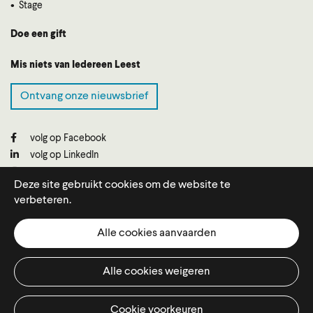
Stage
Doe een gift
Mis niets van Iedereen Leest
Ontvang onze nieuwsbrief
volg op Facebook
volg op LinkedIn
volg op Instagram
Deze site gebruikt cookies om de website te
verbeteren.
Iedereen Leest wordt gesubsidieerd door
Literatuur
Alle cookies aanvaarden
Vlaanderen
, krijgt steun van
DaBooks
en staat onder de
Hoge Bescherming van Hare Majesteit de Koningin.
Alle cookies weigeren
Cookie voorkeuren