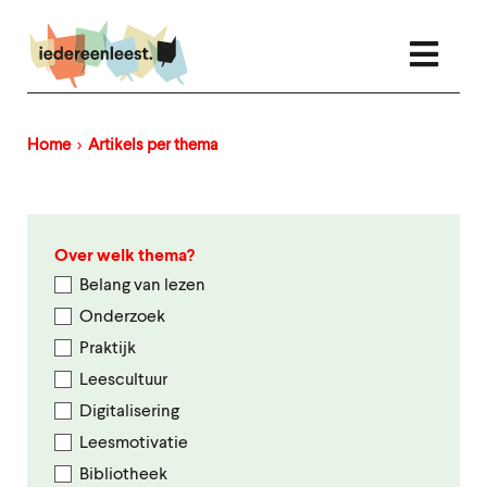
Overslaan
en
naar
de
inhoud
gaan
Home
Artikels per thema
Kruimelpad
Over welk thema?
Belang van lezen
Onderzoek
Praktijk
Leescultuur
Digitalisering
Leesmotivatie
Bibliotheek